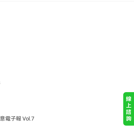
倍
線
上
諮
意電子報 Vol.7
詢