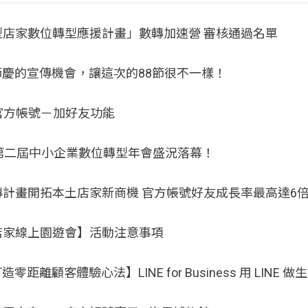
小型店家數位轉型應援計畫」數轉加速營 審核通過名單
慶的宣傳機會，讓這次的88節很不一樣！
NE 官方帳號－加好友功能
iness 第二屆中小企業數位轉型年會盛況落幕！
數轉計畫開拓本土店家新商機 官方帳號好友成長率最高達6
優店家線上園遊會】活動注意事項
零距離顧客體驗心法】LINE for Business 用 LINE 做生