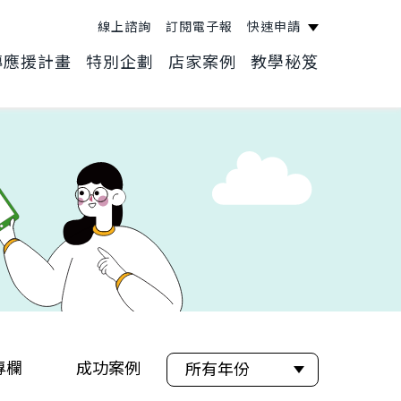
線上諮詢
訂閱電子報
快速申請
轉應援計畫
特別企劃
店家案例
教學秘笈
專欄
成功案例
行銷攻略集
所有年份